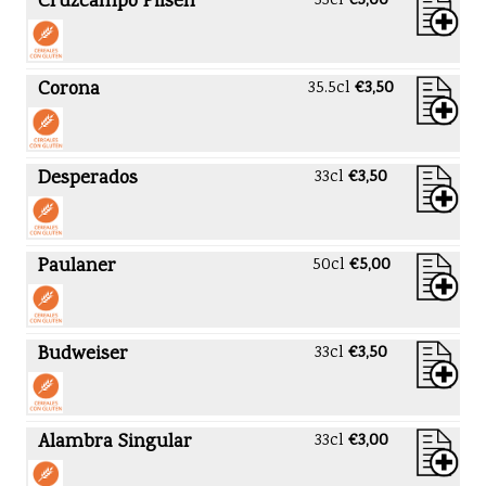
Cruzcampo Pilsen
33cl
€3,00
Corona
35.5cl
€3,50
Desperados
33cl
€3,50
Paulaner
50cl
€5,00
Budweiser
33cl
€3,50
Alambra Singular
33cl
€3,00