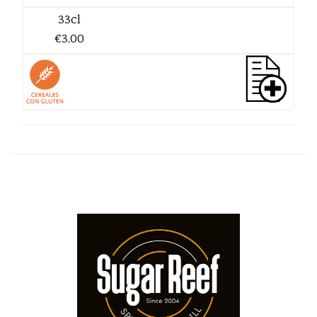
33cl
€3,00