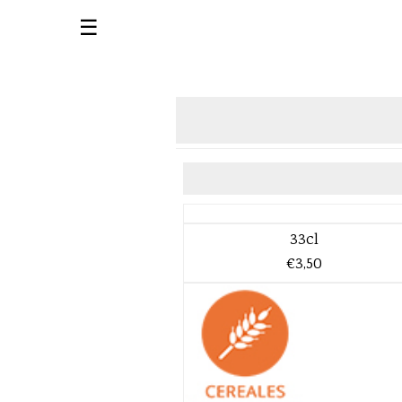
☰
33cl
€3,50