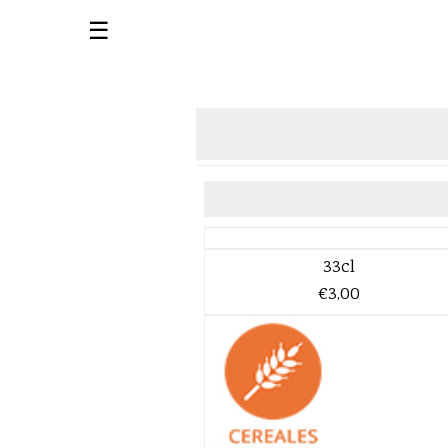
☰
33cl
€3,00