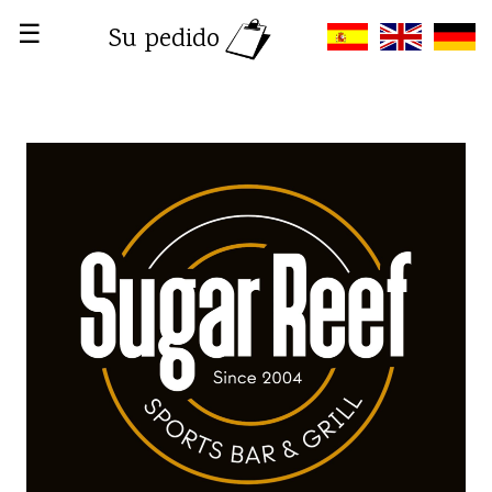
☰
Su pedido